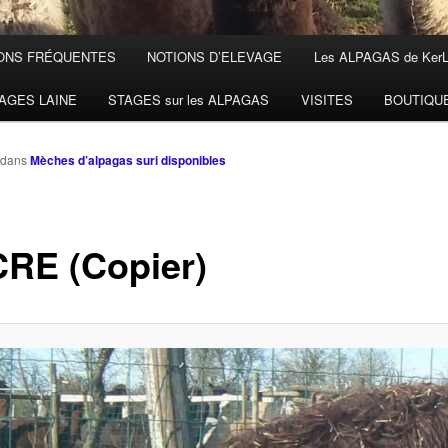
ONS FRÉQUENTES
NOTIONS D’ELEVAGE
Les ALPAGAS de Ker
AGES LAINE
STAGES sur les ALPAGAS
VISITES
BOUTIQU
dans
Mèches d’alpagas suri disponibles
RE (Copier)