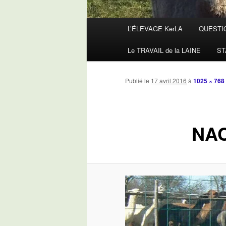
Menu
L’ÉLEVAGE KerLA
QUESTI
principal
Le TRAVAIL de la LAINE
ST
Publié le
17 avril 2016
à
1025 × 768
NAC