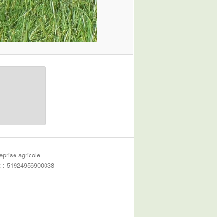
eprise agricole
et : 51924956900038