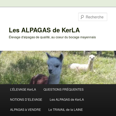
Aller
au
Rech
contenu
principal
Les ALPAGAS de KerLA
Élevage d'alpagas de qualité, au coeur du bocage mayennais
Menu
L’ÉLEVAGE KerLA
QUESTIONS FRÉQUENTES
principal
NOTIONS D’ELEVAGE
Les ALPAGAS de KerLA
ALPAGAS à VENDRE
Le TRAVAIL de la LAINE