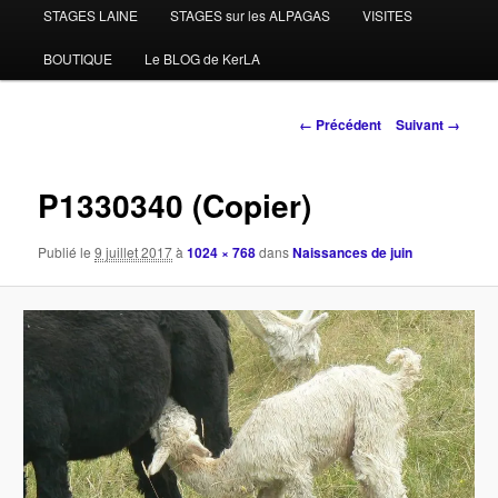
STAGES LAINE
STAGES sur les ALPAGAS
VISITES
BOUTIQUE
Le BLOG de KerLA
Navigation
← Précédent
Suivant →
des
images
P1330340 (Copier)
Publié le
9 juillet 2017
à
1024 × 768
dans
Naissances de juin