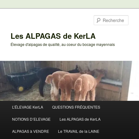
Aller
au
Rech
contenu
principal
Les ALPAGAS de KerLA
Élevage d'alpagas de qualité, au coeur du bocage mayennais
Menu
L’ÉLEVAGE KerLA
QUESTIONS FRÉQUENTES
principal
NOTIONS D’ELEVAGE
Les ALPAGAS de KerLA
ALPAGAS à VENDRE
Le TRAVAIL de la LAINE