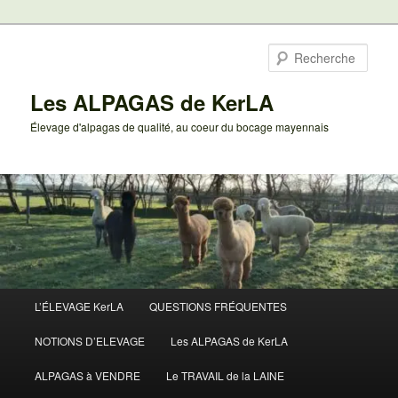
Aller
au
Rech
contenu
principal
Les ALPAGAS de KerLA
Élevage d'alpagas de qualité, au coeur du bocage mayennais
Menu
L’ÉLEVAGE KerLA
QUESTIONS FRÉQUENTES
principal
NOTIONS D’ELEVAGE
Les ALPAGAS de KerLA
ALPAGAS à VENDRE
Le TRAVAIL de la LAINE