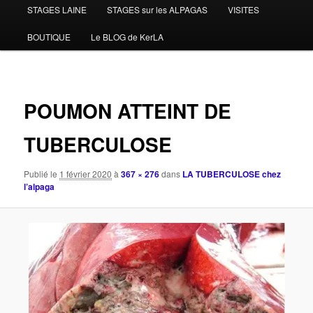
STAGES LAINE
STAGES sur les ALPAGAS
VISITES
BOUTIQUE
Le BLOG de KerLA
Navigat
des
POUMON ATTEINT DE
images
TUBERCULOSE
Publié le
1 février 2020
à
367 × 276
dans
LA TUBERCULOSE chez
l’alpaga