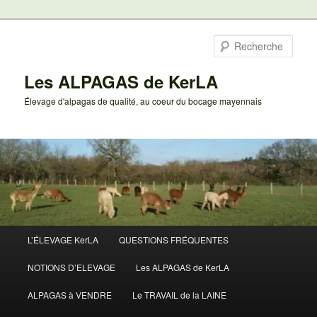
Aller
au
Rech
contenu
principal
Les ALPAGAS de KerLA
Élevage d'alpagas de qualité, au coeur du bocage mayennais
Menu
L’ÉLEVAGE KerLA
QUESTIONS FRÉQUENTES
principal
NOTIONS D’ELEVAGE
Les ALPAGAS de KerLA
ALPAGAS à VENDRE
Le TRAVAIL de la LAINE