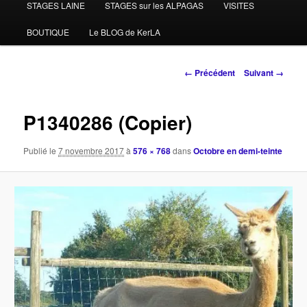
STAGES LAINE
STAGES sur les ALPAGAS
VISITES
BOUTIQUE
Le BLOG de KerLA
Navigation
← Précédent
Suivant →
des
images
P1340286 (Copier)
Publié le
7 novembre 2017
à
576 × 768
dans
Octobre en demi-teinte