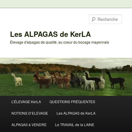
Aller
au
Rech
contenu
principal
Les ALPAGAS de KerLA
Élevage d'alpagas de qualité, au coeur du bocage mayennais
Menu
L’ÉLEVAGE KerLA
QUESTIONS FRÉQUENTES
principal
NOTIONS D’ELEVAGE
Les ALPAGAS de KerLA
ALPAGAS à VENDRE
Le TRAVAIL de la LAINE