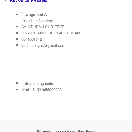
REVUE DE PRESSE
Élevage KerLA
Lieu-dit le Coudray
SAINT JEAN SUR ERVE
53270 BLANDOUET SAINT JEAN
0641661012
kerla.alpagas@gmail.com
Entreprise agricole
Siret : 51924956900038
Fièrement propulsé par WordPress