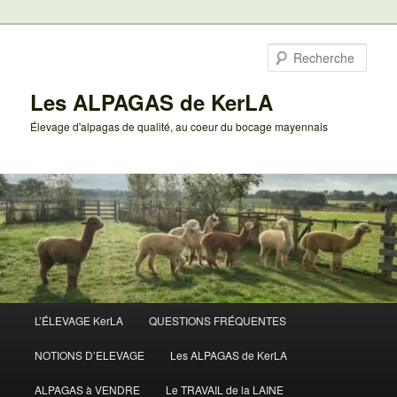
Aller
au
Rech
contenu
principal
Les ALPAGAS de KerLA
Élevage d'alpagas de qualité, au coeur du bocage mayennais
Menu
L’ÉLEVAGE KerLA
QUESTIONS FRÉQUENTES
principal
NOTIONS D’ELEVAGE
Les ALPAGAS de KerLA
ALPAGAS à VENDRE
Le TRAVAIL de la LAINE