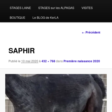
STAGES LAINE
STAGES sur les ALPAGAS
VISITES
BOUTIQUE
Le BLOG de KerLA
Navigation
← Précédent
des
images
SAPHIR
Publié le
10 mai 2020
à
432 × 768
dans
Première naissance 2020