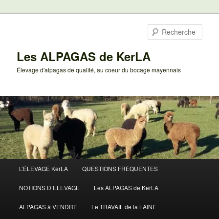
Aller
au
Rech
contenu
principal
Les ALPAGAS de KerLA
Élevage d'alpagas de qualité, au coeur du bocage mayennais
Menu
L’ÉLEVAGE KerLA
QUESTIONS FRÉQUENTES
principal
NOTIONS D’ELEVAGE
Les ALPAGAS de KerLA
ALPAGAS à VENDRE
Le TRAVAIL de la LAINE