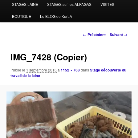
STAGES LAINE
STAGES sur les ALPAGAS
VISITES
BOUTIQUE
Le BLOG de KerLA
Navigation
← Précédent
Suivant →
des
images
IMG_7428 (Copier)
Publié le
1 septembre 2016
à
1152 × 768
dans
Stage découverte du
travail de la laine