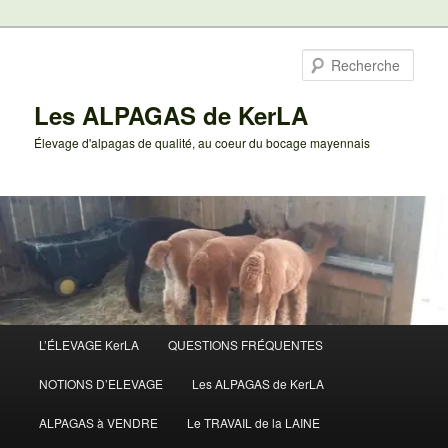
Aller
au
Rech
contenu
principal
Les ALPAGAS de KerLA
Élevage d'alpagas de qualité, au coeur du bocage mayennais
Menu
L’ÉLEVAGE KerLA
QUESTIONS FRÉQUENTES
principal
NOTIONS D’ELEVAGE
Les ALPAGAS de KerLA
ALPAGAS à VENDRE
Le TRAVAIL de la LAINE