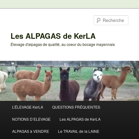
Aller
au
Rech
contenu
principal
Les ALPAGAS de KerLA
Élevage d'alpagas de qualité, au coeur du bocage mayennais
Menu
L’ÉLEVAGE KerLA
QUESTIONS FRÉQUENTES
principal
NOTIONS D’ELEVAGE
Les ALPAGAS de KerLA
ALPAGAS à VENDRE
Le TRAVAIL de la LAINE