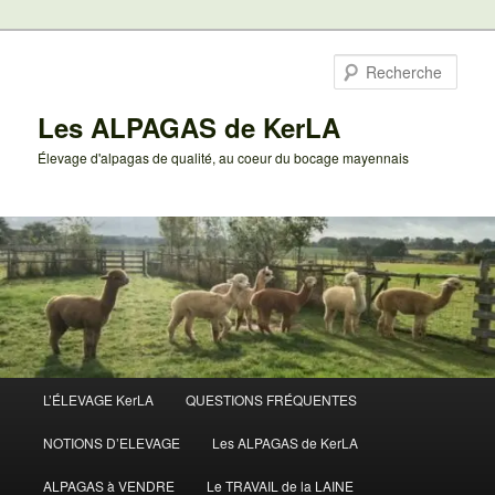
Aller
au
Rech
contenu
principal
Les ALPAGAS de KerLA
Élevage d'alpagas de qualité, au coeur du bocage mayennais
Menu
L’ÉLEVAGE KerLA
QUESTIONS FRÉQUENTES
principal
NOTIONS D’ELEVAGE
Les ALPAGAS de KerLA
ALPAGAS à VENDRE
Le TRAVAIL de la LAINE