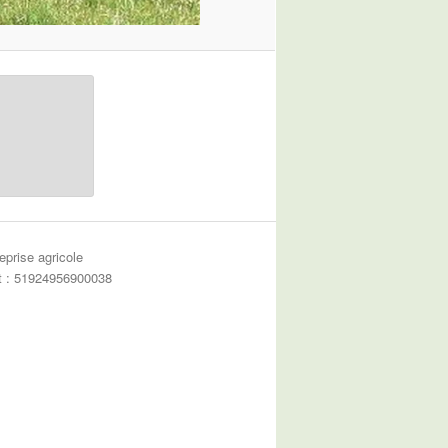
eprise agricole
et : 51924956900038