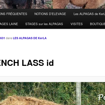
ONS FRÉQUENTES
NOTIONS D’ELEVAGE
Les ALPAGAS de Ker
AGES LAINE
STAGES sur les ALPAGAS
VISITES
BOUTIQU
 631
dans
LES ALPAGAS DE KerLA
NCH LASS id