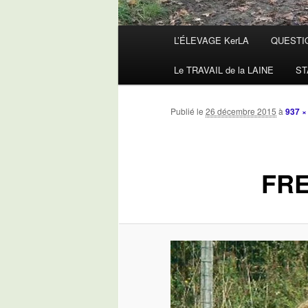
Menu
L’ÉLEVAGE KerLA
QUESTI
principal
Le TRAVAIL de la LAINE
ST
Publié le
26 décembre 2015
à
937 ×
FRE