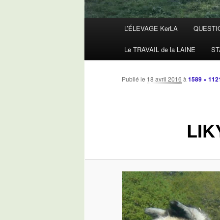
Menu
L’ÉLEVAGE KerLA
QUESTI
principal
Le TRAVAIL de la LAINE
ST
Publié le
18 avril 2016
à
1589 × 112
LIK