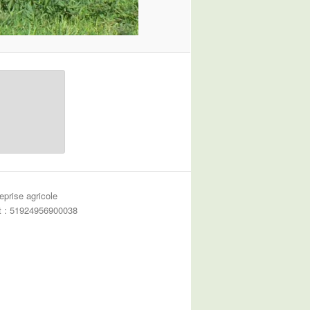
eprise agricole
et : 51924956900038