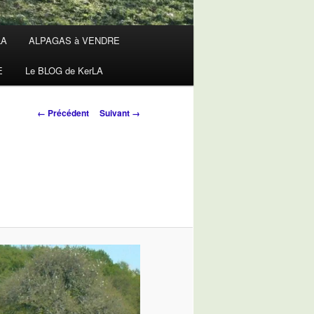
LA
ALPAGAS à VENDRE
E
Le BLOG de KerLA
Navigation
← Précédent
Suivant →
des
images