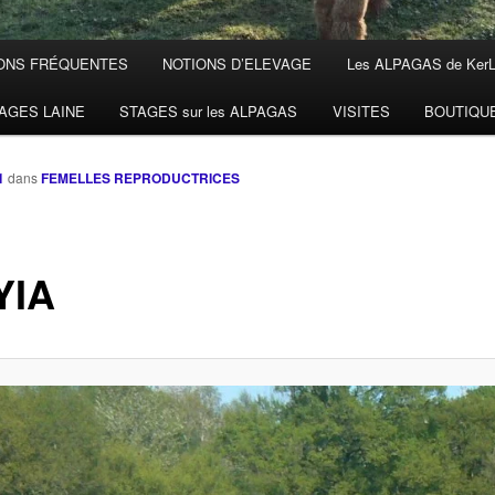
ONS FRÉQUENTES
NOTIONS D’ELEVAGE
Les ALPAGAS de Ker
AGES LAINE
STAGES sur les ALPAGAS
VISITES
BOUTIQU
1
dans
FEMELLES REPRODUCTRICES
YIA