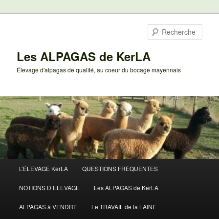
Aller
au
Rech
contenu
principal
Les ALPAGAS de KerLA
Élevage d'alpagas de qualité, au coeur du bocage mayennais
Menu
L’ÉLEVAGE KerLA
QUESTIONS FRÉQUENTES
principal
NOTIONS D’ELEVAGE
Les ALPAGAS de KerLA
ALPAGAS à VENDRE
Le TRAVAIL de la LAINE