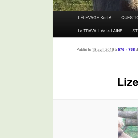
Menu
L’ÉLEVAGE KerLA
QUESTI
principal
Le TRAVAIL de la LAINE
ST
Publié le
18 avril 2016
à
576 × 768
d
Lize